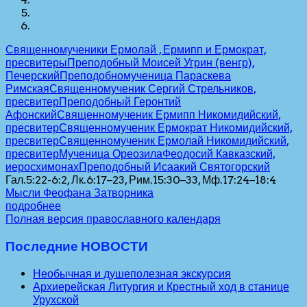
Священномученики Ермолай , Ермипп и Ермократ,
пресвитеры
Преподобный Моисей Угрин (венгр),
Печерский
Преподобномученица Параскева
Римская
Священномученик Сергий Стрельников,
пресвитер
Преподобный Геронтий
Афонский
Священномученик Ермипп Никомидийский,
пресвитер
Священномученик Ермократ Никомидийский,
пресвитер
Священномученик Ермолай Никомидийский,
пресвитер
Мученица Ореозила
Феодосий Кавказский,
иеросхимонах
Преподобный Исаакий Святогорский
Гал.5:22-6:2, Лк.6:17–23, Рим.15:30–33, Мф.17:24–18:4
Мысли Феофана Затворника
подробнее
Полная версия православного календаря
Последние НОВОСТИ
Необычная и душеполезная экскурсия
Архиерейская Литургия и Крестный ход в станице
Урухской