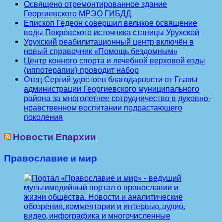
Освящено отремонтированное здание
Георгиевского МРЭО ГИБДД
Епископ Гедеон совершил великое освящение
воды Покровского источника станицы Урухской
Урухский реабилитационный центр включён в
новый справочник «Помощь бездомным»
Центр конного спорта и лечебной верховой езды
(иппотерапии) проводит набор
Отец Сергий удостоен благодарности от Главы
администрации Георгиевского муниципального
района за многолетнее сотрудничество в духовно-
нравственном воспитании подрастающего
поколения
Новости Епархии
Православие и мир