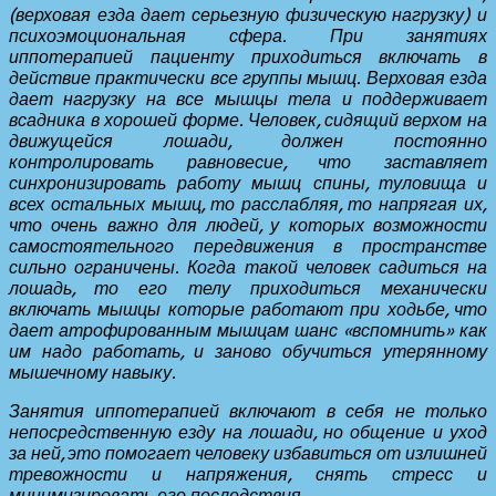
(верховая езда дает серьезную физическую нагрузку) и
психоэмоциональная сфера. При занятиях
иппотерапией пациенту приходиться включать в
действие практически все группы мышц. Верховая езда
дает нагрузку на все мышцы тела и поддерживает
всадника в хорошей форме. Человек, сидящий верхом на
движущейся лошади, должен постоянно
контролировать равновесие, что заставляет
синхронизировать работу мышц спины, туловища и
всех остальных мышц, то расслабляя, то напрягая их,
что очень важно для людей, у которых возможности
самостоятельного передвижения в пространстве
сильно ограничены. Когда такой человек садиться на
лошадь, то его телу приходиться механически
включать мышцы которые работают при ходьбе, что
дает атрофированным мышцам шанс «вспомнить» как
им надо работать, и заново обучиться утерянному
мышечному навыку.
Занятия иппотерапией включают в себя не только
непосредственную езду на лошади, но общение и уход
за ней, это помогает человеку избавиться от излишней
тревожности и напряжения, снять стресс и
минимизировать его последствия.