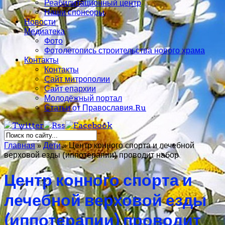
Реабилитационный центр
Наши спонсоры
Новости
Медиатека
Фото
Фотолетопись строительства нового храма
Контакты
Контакты
Сайт митрополии
Сайт епархии
Молодёжный портал
Статьи от Православия.Ru
Главная
»
Дети
»
Центр конного спорта и лечебной
верховой езды (иппотерапии) проводит набор
Центр конного спорта и
лечебной верховой езды
(иппотерапии) проводит