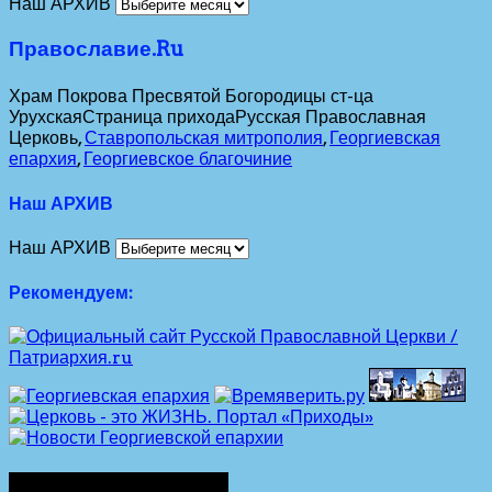
Наш АРХИВ
Православие.Ru
Храм Покрова Пресвятой Богородицы ст-ца
Урухская
Страница прихода
Русская Православная
Церковь,
Ставропольская митрополия
,
Георгиевская
епархия
,
Георгиевское благочиние
Наш АРХИВ
Наш АРХИВ
Рекомендуем: