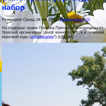
набор
Размещено Среда, 28 Авг 2013 |
Комментарии (0)
На подворье храма Покрова Пресвятой Богородицы ст.
Урухской организован Центр конного спорта и лечебной
верховой езды (
иппотерапии
*) (ЦКСиИ).