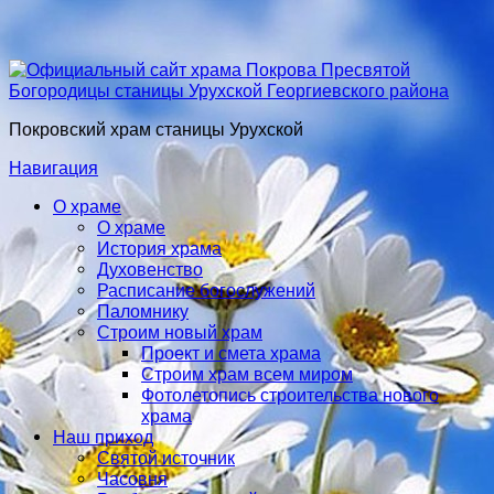
Покровский храм станицы Урухской
Навигация
О храме
О храме
История храма
Духовенство
Расписание богослужений
Паломнику
Строим новый храм
Проект и смета храма
Строим храм всем миром
Фотолетопись строительства нового
храма
Наш приход
Святой источник
Часовня