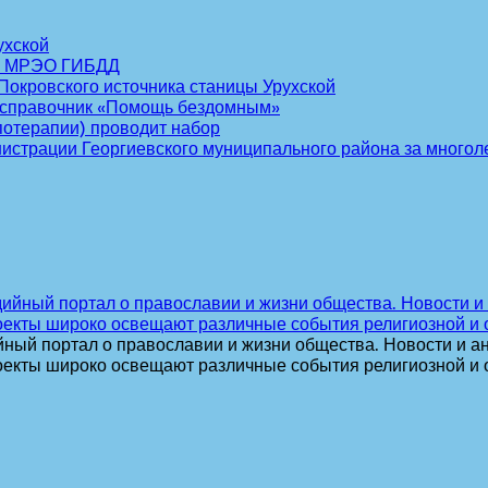
ухской
го МРЭО ГИБДД
окровского источника станицы Урухской
й справочник «Помощь бездомным»
потерапии) проводит набор
нистрации Георгиевского муниципального района за многол
ный портал о православии и жизни общества. Новости и ан
оекты широко освещают различные события религиозной и 