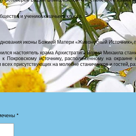
бщества и ученики казачьего класса.
зднования иконы Божией Матери «Живоносный Источник», 
инился настоятель храма Архистратига Божия Михаила ста
к Покровскому источнику, расположенному на окраине 
 всех присутствующих на молебне станичников и гостей, р
мечены
*