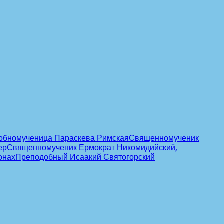
обномученица Параскева Римская
Священномученик
ер
Священномученик Ермократ Никомидийский,
онах
Преподобный Исаакий Святогорский