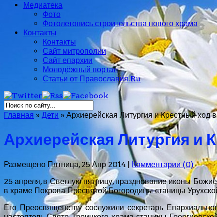
Медиатека
Фото
Фотолетопись строительства нового храма
Контакты
Контакты
Сайт митрополии
Сайт епархии
Молодёжный портал
Статьи от Православия.Ru
Главная
»
Дети
»
Архиерейская Литургия и Крестный ход в
Архиерейская Литургия и К
Размещено Пятница, 25 Апр 2014 |
Комментарии (0)
25 апреля, в Светлую пятницу, празднование иконы Божи
в храме Покрова Пресвятой Богородицы станицы Урухско
Его Преосвященству сослужили секретарь Епархиального
настоятель Свято-Троицкого храма станицы Георгиевской