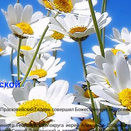
хской
 и Прасковейский Гедеон совершил Божественную литургию
инного Георгиевского округа иерей Александр Добренко,
иерей Сергий Тростинский и диакон Захария Мирзоев. Пел