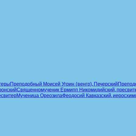
теры
Преподобный Моисей Угрин (венгр), Печерский
Препод
фонский
Священномученик Ермипп Никомидийский, пресвит
есвитер
Мученица Ореозила
Феодосий Кавказский, иеросхим