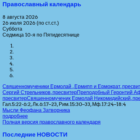
Православный календарь
8 августа 2026
26 июля 2026 (по ст.ст.)
Суббота
Седмица 10-я по Пятидесятнице
Священномученики Ермолай , Ермипп и Ермократ, пресви
Сергий Стрельников, пресвитер
Преподобный Геронтий А
пресвитер
Священномученик Ермолай Никомидийский, пр
Гал.5:22-6:2, Лк.6:17–23, Рим.15:30–33, Мф.17:24–18:4
Мысли Феофана Затворника
подробнее
Полная версия православного календаря
Последние НОВОСТИ