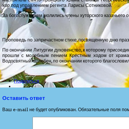
хор под управлением регента Ларисы Сотниковой.
За богослужением молились члены хуторского казачьего о
Проповедь по запричастном стихе, посвященную дню пра
По окончании Литургии духовенство, к которому присоед
прошли с молебным пением Крестным ходом от храма 
Водосвятный молебен, по окончании которого благословил
Поделиться
Оставить ответ
Ваш e-mail не будет опубликован.
Обязательные поля по