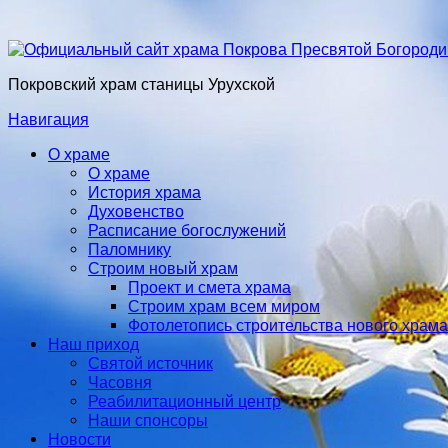
Покровский храм станицы Урухской
Навигация
О храме
О храме
История храма
Духовенство
Расписание богослужений
Паломнику
Строим новый храм
Проект и смета храма
Строим храм всем миром
Фотолетопись строительства нового храма
Наш приход
Святой источник
Часовня
Реабилитационный центр
Наши спонсоры
Новости