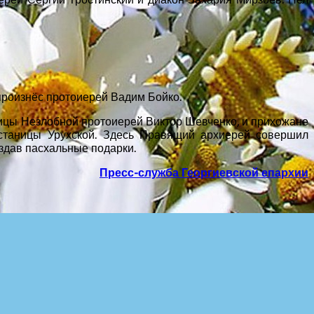
произнёс протоиерей Вадим Бойко.
ницы Незлобной протоиерей Виктор Шевченко, и прихожане
станицы Урухской. Здесь Правящий архиерей совершил
аздав пасхальные подарки.
Пресс-служба Георгиевской епархии