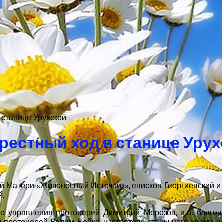
 станице Урухской
рестный ход в станице Уру
ей Матери «Живоносный Источник», епископ Георгиевский
й.
 управления протоиерей Димитрий Морозов, и.о. благоч
 протоиерей Вадим Бойко, настоятель станичного храма 