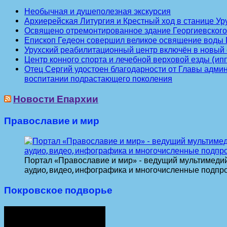
Необычная и душеполезная экскурсия
Архиерейская Литургия и Крестный ход в станице Ур
Освящено отремонтированное здание Георгиевско
Епископ Гедеон совершил великое освящение воды П
Урухский реабилитационный центр включён в новы
Центр конного спорта и лечебной верховой езды (ип
Отец Сергий удостоен благодарности от Главы адми
воспитании подрастающего поколения
Новости Епархии
Православие и мир
Портал «Православие и мир» - ведущий мультимедий
аудио, видео, инфографика и многочисленные подпр
Покровское подворье