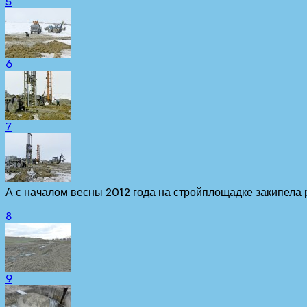
5
6
7
…
А с началом весны 2012 года на стройплощадке закипела 
8
9