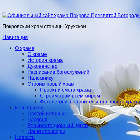
Покровский храм станицы Урухской
Навигация
О храме
О храме
История храма
Духовенство
Расписание богослужений
Паломнику
Строим новый храм
Проект и смета храма
Строим храм всем миром
Фотолетопись строительства нового храма
Наш приход
Святой источник
Часовня
Реабилитационный центр
Наши спонсоры
Новости