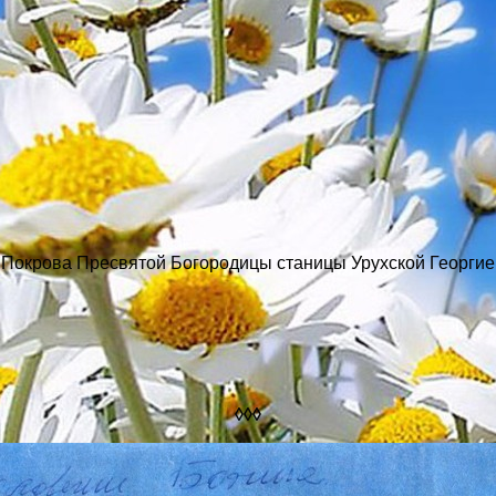
Покрова Пресвятой Богородицы станицы Урухской Георгие
◊◊◊