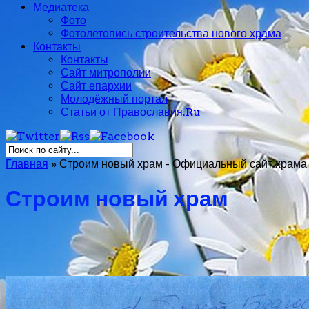
Медиатека
Фото
Фотолетопись строительства нового храма
Контакты
Контакты
Сайт митрополии
Сайт епархии
Молодёжный портал
Статьи от Православия.Ru
Главная
»
Строим новый храм - Официальный сайт храма 
Строим новый храм