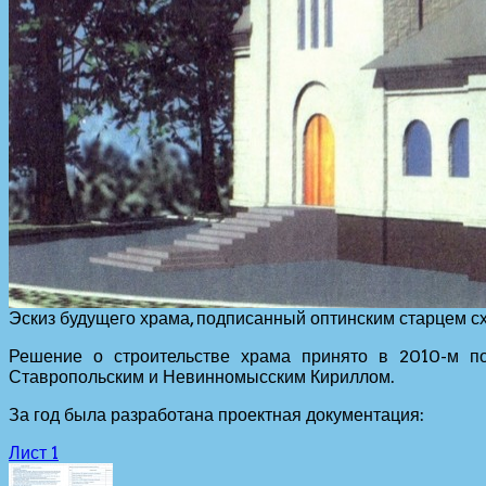
Эскиз будущего храма, подписанный оптинским старцем 
Решение о строительстве храма принято в 2010-м по
Ставропольским и Невинномысским Кириллом.
За год была разработана проектная документация:
Лист 1