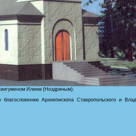
схиигуменом Илием (Ноздриным).
 благословению Архиепископа Ставропольского и Вла