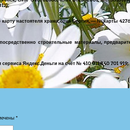
12);
карту настоятеля храма, отца Сергия, — № карты 427
посредственно строительные материалы, предварите
сервиса Яндекс.Деньги на счёт № 410 011 840 701 919;
мечены
*