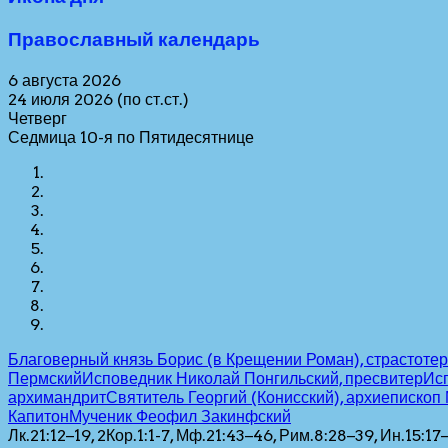
Православный календарь
6 августа 2026
24 июля 2026 (по ст.ст.)
Четверг
Седмица 10-я по Пятидесятнице
Благоверный князь Борис (в Крещении Роман), страстоте
Пермский
Исповедник Николай Понгильский, пресвитер
Ис
архимандрит
Святитель Георгий (Конисский), архиепископ
Капитон
Мученик Феофил Закинфский
Лк.21:12–19, 2Кор.1:1-7, Мф.21:43–46, Рим.8:28–39, Ин.15:17–