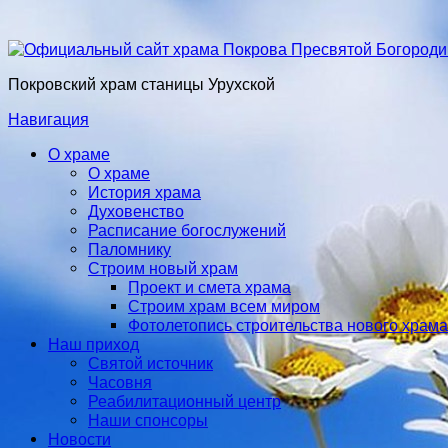
Покровский храм станицы Урухской
Навигация
О храме
О храме
История храма
Духовенство
Расписание богослужений
Паломнику
Строим новый храм
Проект и смета храма
Строим храм всем миром
Фотолетопись строительства нового храма
Наш приход
Святой источник
Часовня
Реабилитационный центр
Наши спонсоры
Новости