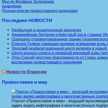
Мысли Феофана Затворника
подробнее
Полная версия православного календаря
Последние НОВОСТИ
Необычная и душеполезная экскурсия
Архиерейская Литургия и Крестный ход в станице Ур
Освящено отремонтированное здание Георгиевско
Епископ Гедеон совершил великое освящение воды П
Урухский реабилитационный центр включён в новы
Центр конного спорта и лечебной верховой езды (ип
Отец Сергий удостоен благодарности от Главы адми
воспитании подрастающего поколения
Новости Епархии
Православие и мир
Портал «Православие и мир» - ведущий мультимедий
аудио, видео, инфографика и многочисленные подпр