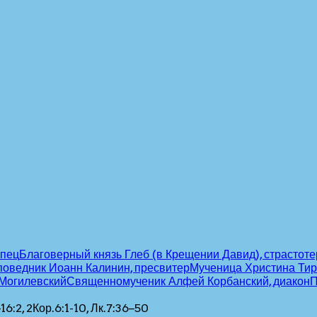
рпец
Благоверный князь Глеб (в Крещении Давид), страстот
поведник Иоанн Калинин, пресвитер
Мученица Христина Тир
 Могилевский
Священномученик Алфей Корбанский, диакон
П
16:2, 2Кор.6:1-10, Лк.7:36–50