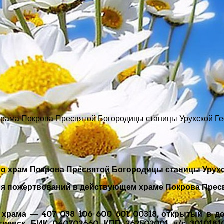
рама Покрова Пресвятой Богородицы станицы Урухской Ге
го храм Покрова Пресвятой Богородицы станицы Урух
для пожертвований в действующем храме Покрова Пресвя
т храма — 407 038 106 600 601 00318, открытый в
иевск, БИК 040702660, КПП 262502001, к/с 301018