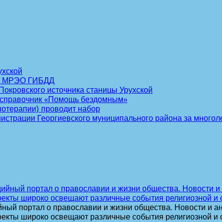
ухской
го МРЭО ГИБДД
окровского источника станицы Урухской
й справочник «Помощь бездомным»
потерапии) проводит набор
нистрации Георгиевского муниципального района за многол
ный портал о православии и жизни общества. Новости и ан
оекты широко освещают различные события религиозной и 