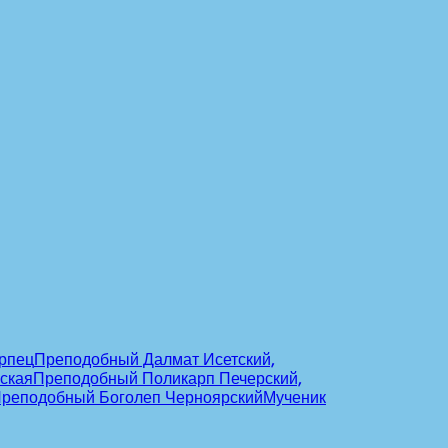
ерпец
Преподобный Далмат Исетский,
ская
Преподобный Поликарп Печерский,
реподобный Боголеп Черноярский
Мученик