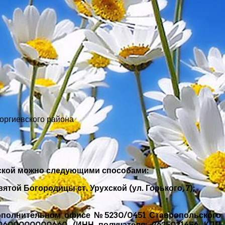
оргиевского района
ской можно следующими способами:
той Богородицы ст. Урухской (ул. Горького, 7);
 дополнительном офисе №5230/0451 Ставропольского
10600000000660, (ИНН получателя: 2625021456, КПП