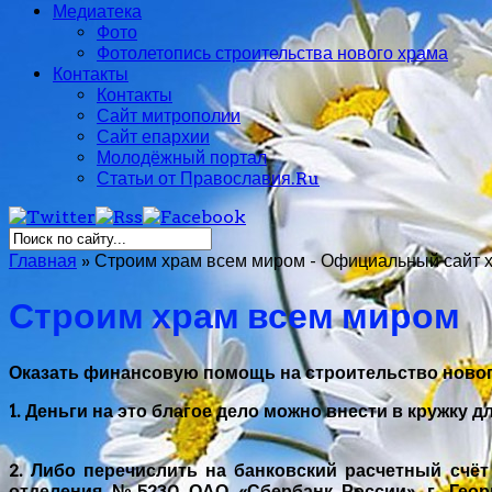
Медиатека
Фото
Фотолетопись строительства нового храма
Контакты
Контакты
Сайт митрополии
Сайт епархии
Молодёжный портал
Статьи от Православия.Ru
Главная
»
Строим храм всем миром - Официальный сайт х
Строим храм всем миром
Оказать финансовую помощь на строительство ново
1. Деньги на это благое дело можно внести в кружку 
2. Либо перечислить на банковский расчетный счё
отделения №5230 ОАО «Сбербанк России», г. Георг