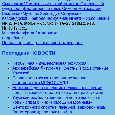
Смоленский
Святитель Игнатий, епископ Смоленский,
чудотворец
Благоверный князь Симеон Мстиславич
Вяземский
Мученик Христодул Солунский,
Кассандрский
Преподобномученик Игнатий Яблочинсий
Ин.21:1–14, 1Кор.4:9-16, Мф.17:14–23, 2Тим.2:1-10,
Ин.15:17–16:2
Мысли Феофана Затворника
подробнее
Полная версия православного календаря
Последние НОВОСТИ
Необычная и душеполезная экскурсия
Архиерейская Литургия и Крестный ход в станице
Урухской
Освящено отремонтированное здание
Георгиевского МРЭО ГИБДД
Епископ Гедеон совершил великое освящение
воды Покровского источника станицы Урухской
Урухский реабилитационный центр включён в
новый справочник «Помощь бездомным»
Центр конного спорта и лечебной верховой езды
(иппотерапии) проводит набор