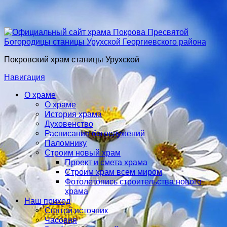
Покровский храм станицы Урухской
Навигация
О храме
О храме
История храма
Духовенство
Расписание богослужений
Паломнику
Строим новый храм
Проект и смета храма
Строим храм всем миром
Фотолетопись строительства нового
храма
Наш приход
Святой источник
Часовня