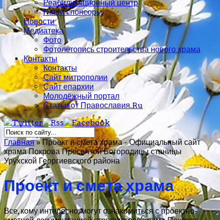
Реабилитационный центр
Наши спонсоры
Новости
Медиатека
Фото
Фотолетопись строительства нового храма
Контакты
Контакты
Сайт митрополии
Сайт епархии
Молодёжный портал
Статьи от Православия.Ru
Главная
»
Проект и смета храма - Официальный сайт
храма Покрова Пресвятой Богородицы станицы
Урухской Георгиевского района
Проект и смета храма
Все, кому интересно, могут ознакомиться с проектно-