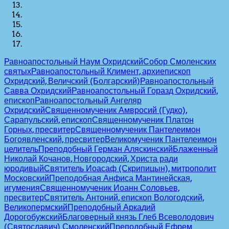
Равноапостольный Наум Охридский
Собор Смоленских
святых
Равноапостольный Климент, архиепископ
Охридский, Величский (Болгарский)
Равноапостольный
Савва Охридский
Равноапостольный Горазд Охридский,
епископ
Равноапостольный Ангеляр
Охридский
Священномученик Амвросий (Гудко),
Сарапульский, епископ
Священномученик Платон
Горных, пресвитер
Священномученик Пантелеимон
Богоявленский, пресвитер
Великомученик Пантелеимон
целитель
Преподобный Герман Аляскинский
Блаженный
Николай Кочанов, Новгородский, Христа ради
юродивый
Святитель Иоасаф (Скрипицын), митрополит
Московский
Преподобная Анфиса Мантинейская,
игумения
Священномученик Иоанн Соловьев,
пресвитер
Святитель Антоний, епископ Вологодский,
Великопермский
Преподобный Аркадий
Дорогобужский
Благоверный князь Глеб Всеволодович
(Святославич) Смоленский
Преподобный Ефрем