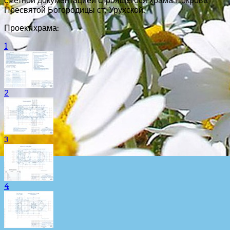
сметной документацией строящегося храма Покрова
Пресвятой Богородицы ст. Урухской.
Проект храма:
1
2
3
4