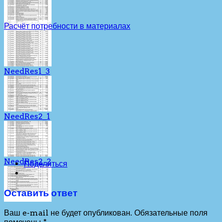
10
Расчёт потребности в материалах
NeedRes1_3
NeedRes2_1
NeedRes2_2
Поделиться
Оставить ответ
Ваш e-mail не будет опубликован.
Обязательные поля