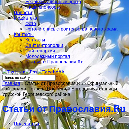
Реабилитационный центр
Наши спонсоры
Новости
Медиатека
Фото
Фотолетопись строительства нового храма
Контакты
Контакты
Сайт митрополии
Сайт епархии
Молодёжный портал
Статьи от Православия.Ru
Главная
»
Статьи от Православия.Ru - Официальный
сайт храма Покрова Пресвятой Богородицы станицы
Урухской Георгиевского района
Статьи от Православия.Ru
Поделиться