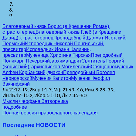
Благоверный князь Борис (в Крещении Роман),
страстотерпец
Благоверный князь Глеб (в Крещении
Давид), страстотерпец
Преподобный Далмат Исетский,
Пермский
Исповедник Николай Понгильский,
пресвитер
Исповедник Иоанн Калинин,
пресвитер
Мученица Христина Тирская
Преподобный
Поликарп Печерский, архимандрит
Святитель Георгий
(Конисский), архиепископ Могилевский
Священномученик
Алфей Корбанский, диакон
Преподобный Боголеп
Черноярский
Мученик Капитон
Мученик Феофил
Закинфский
Лк.21:12–19, 2Кор.1:1-7, Мф.21:43–46, Рим.8:28–39,
Ин.15:17–16:2, 2Кор.6:1-10, Лк.7:36–50
Мысли Феофана Затворника
подробнее
Полная версия православного календаря
Последние НОВОСТИ