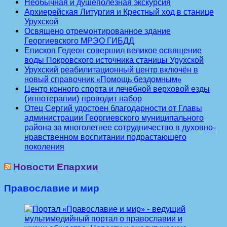
Необычная и душеполезная экскурсия
Архиерейская Литургия и Крестный ход в станице
Урухской
Освящено отремонтированное здание
Георгиевского МРЭО ГИБДД
Епископ Гедеон совершил великое освящение
воды Покровского источника станицы Урухской
Урухский реабилитационный центр включён в
новый справочник «Помощь бездомным»
Центр конного спорта и лечебной верховой езды
(иппотерапии) проводит набор
Отец Сергий удостоен благодарности от Главы
администрации Георгиевского муниципального
района за многолетнее сотрудничество в духовно-
нравственном воспитании подрастающего
поколения
Новости Епархии
Православие и мир