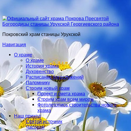
Покровский храм станицы Урухской
Навигация
О храме
О храме
История храма
Духовенство
Расписание богослужений
Паломнику
Строим новый храм
Проект и смета храма
Строим храм всем миром
Фотолетопись строительства нового
храма
Наш приход
Святой источник
Часовня