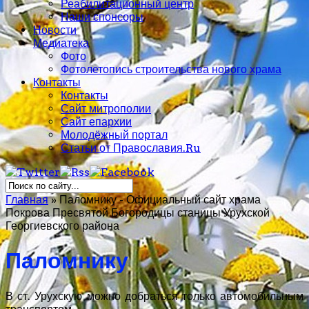
Реабилитационный центр
Наши спонсоры
Новости
Медиатека
Фото
Фотолетопись строительства нового храма
Контакты
Контакты
Сайт митрополии
Сайт епархии
Молодёжный портал
Статьи от Православия.Ru
Главная
»
Паломнику - Официальный сайт храма
Покрова Пресвятой Богородицы станицы Урухской
Георгиевского района
Паломнику
В ст. Урухскую можно добраться только автомобильным