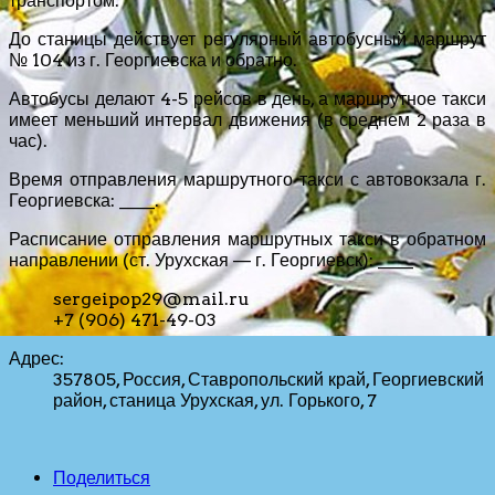
транспортом.
До станицы действует регулярный автобусный маршрут
№ 104 из г. Георгиевска и обратно.
Автобусы делают 4-5 рейсов в день, а маршрутное такси
имеет меньший интервал движения (в среднем 2 раза в
час).
Время отправления маршрутного такси с автовокзала г.
Георгиевска: ____.
Расписание отправления маршрутных такси в обратном
направлении (ст. Урухская — г. Георгиевск): ____
sergeipop29@mail.ru
+7 (906) 471-49-03
Адрес:
357805, Россия, Ставропольский край, Георгиевский
район, станица Урухская, ул. Горького, 7
Поделиться