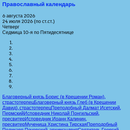
Православный календарь
6 августа 2026
24 июля 2026 (по ст.ст.)
Четверг
Седмица 10-я по Пятидесятнице
Благоверный князь Борис (в Крещении Роман),
страстотерпец
Благоверный князь Глеб (в Крещении
Давид), страстотерпец
Преподобный Далмат Исетский,
Пермский
Исповедник Николай Понгильский,
пресвитер
Исповедник Иоанн Калинин,
пресвитер
Мученица Христина Тирская
Преподобный
Поликарп Печерский, архимандрит
Святитель Георгий