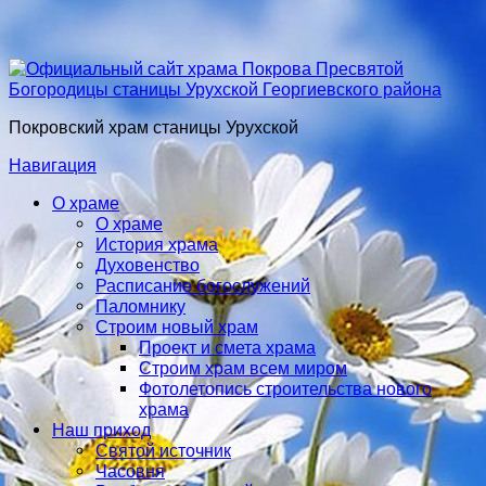
Покровский храм станицы Урухской
Навигация
О храме
О храме
История храма
Духовенство
Расписание богослужений
Паломнику
Строим новый храм
Проект и смета храма
Строим храм всем миром
Фотолетопись строительства нового
храма
Наш приход
Святой источник
Часовня