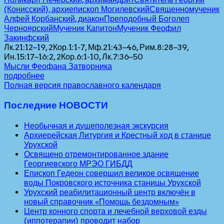
(Конисский), архиепископ Могилевский
Священномученик
Алфей Корбанский, диакон
Преподобный Боголеп
Черноярский
Мученик Капитон
Мученик Феофил
Закинфский
Лк.21:12–19, 2Кор.1:1-7, Мф.21:43–46, Рим.8:28–39,
Ин.15:17–16:2, 2Кор.6:1-10, Лк.7:36–50
Мысли Феофана Затворника
подробнее
Полная версия православного календаря
Последние НОВОСТИ
Необычная и душеполезная экскурсия
Архиерейская Литургия и Крестный ход в станице
Урухской
Освящено отремонтированное здание
Георгиевского МРЭО ГИБДД
Епископ Гедеон совершил великое освящение
воды Покровского источника станицы Урухской
Урухский реабилитационный центр включён в
новый справочник «Помощь бездомным»
Центр конного спорта и лечебной верховой езды
(иппотерапии) проводит набор